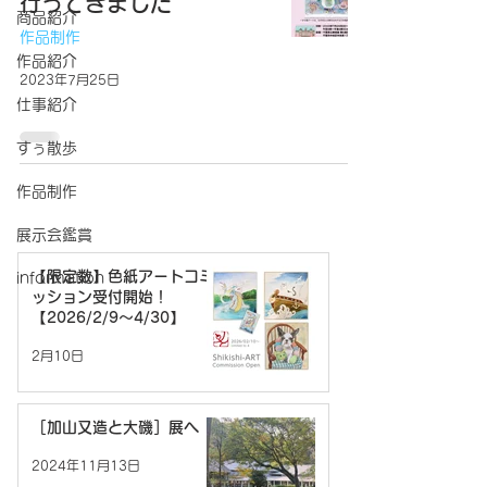
行ってきました
商品紹介
作品制作
作品紹介
2023年7月25日
仕事紹介
すぅ散歩
作品制作
展示会鑑賞
【限定数】色紙アートコミ
information
ッション受付開始！
【2026/2/9〜4/30】
2月10日
［加山又造と大磯］展へ
2024年11月13日