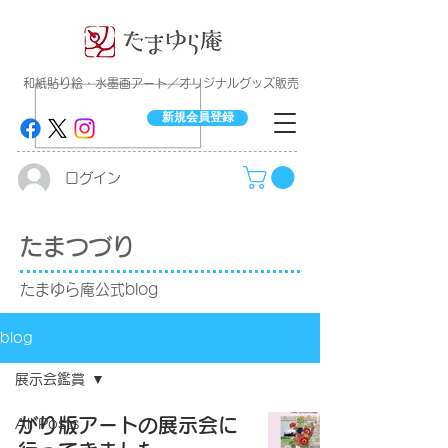
​和紙貼り絵・水墨画アート／オリジナルグッズ販売
新規会員登録
ログイン
たまつづり
たまゆら庵公式blog
blog
展示会鑑賞
がり版アートの展示会に
All Posts