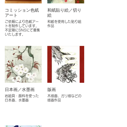
コミッション色紙
和紙貼り絵／切り
アート
絵
ご依頼により色紙アー
和紙を使用した貼り絵
トを制作しています。
作品
不定期にSNSにて募集
いたします。
日本画／水墨画
版画
岩絵具・顔料を使った
木版画、ガリ版などの
日本画、水墨画
版画作品