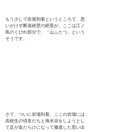
もう少しで岩屋到着というところで、思
いがけず断崖絶壁の絶景が。ここは江ノ
島のくびれ部分で、「山ふたつ」という
そうです。
さて、ついに岩場到着。ここの岩場には
高校生の頃友だちと海水浴をしようとし
て足が血だらけになって撤退した思い出