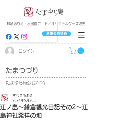
​和紙貼り絵・水墨画アート／オリジナルグッズ販売
新規会員登録
ログイン
たまつづり
たまゆら庵公式blog
すわまちあき
2024年5月26日
江ノ島〜鎌倉観光日記その2〜江
島神社発祥の地