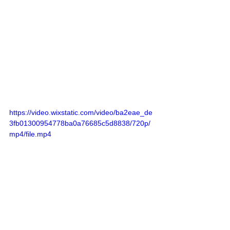
https://video.wixstatic.com/video/ba2eae_de
3fb01300954778ba0a76685c5d8838/720p/
mp4/file.mp4