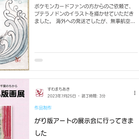
ポケモンカードファンの方からのご依頼で、
プテラノドンのイラストを描かせていただき
ました。 海外への発送でしたが、無事航空便
で届き、一安心。ご依頼誠にありがとうござ
いました。 和紙に墨で描き、顔彩で着彩。最
後に色紙サイズの板に和紙を貼って色紙に仕
上げました。...
すわまちあき
2023年7月25日
読了時間: 3分
作品制作
がり版アートの展示会に行ってきま
した