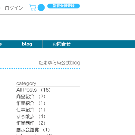
新規会員登録
ログイン
e
blog
お問合せ
たまゆら庵公式blog
category
All Posts
（18）
18件の記事
商品紹介
（2）
2件の記事
作品紹介
（1）
1件の記事
仕事紹介
（1）
1件の記事
すぅ散歩
（4）
4件の記事
作品制作
（2）
2件の記事
展示会鑑賞
（1）
1件の記事