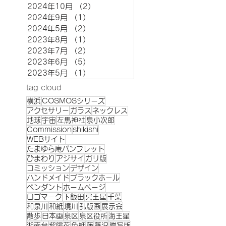
2024年10月
（2）
2件の記事
2024年9月
（1）
1件の記事
2024年5月
（2）
2件の記事
2023年8月
（1）
1件の記事
2023年7月
（2）
2件の記事
2023年6月
（5）
5件の記事
2023年5月
（1）
1件の記事
tag cloud
横浜
COSMOSシリーズ
アクセサリー
ガラス
ネックレス
地球
宇宙
左馬神社
泉小次郎
Commission
shikishi
WEBサイト
たまゆら庵パンフレット
ひまわり
アジサイ
ガリ版
コミッション
デザイン
ハンドメイド
ブラックホール
ペンダント
ホームページ
ロゴマーク
下飯田
冥王星
千葉
和泉川
和紙
境川
孔版画
展示会
散歩
日本画
泉区
泉区役所
海王星
湘南台
紫陽花
色紙
蓮
藤沢
謄写版