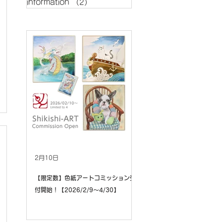
information
（2）
2件の記事
new
2月10日
【限定数】色紙アートコミッション受
付開始！【2026/2/9〜4/30】